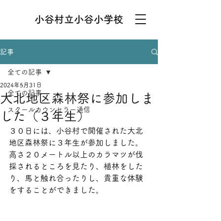
小谷村立小谷小学校
記事
全ての記事
2024年5月31日
全ての記事
大北地区森林祭に参加しま
スクールカウンセラー通信
した（３年生）
３０日には、小谷村で開催された大北
地区森林祭に３年生が参加しました。
高さ２０メートル以上のカラマツが伐
採されるところを見たり、植林をした
り、馬と触れ合ったりし、貴重な体験
をすることができました。