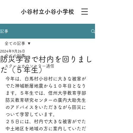
小谷村立小谷小学校
記事
全ての記事
2024年9月26日
全ての記事
防災学習で村内を回りまし
スクールカウンセラー通信
た（５年生）
今年は、白馬村小谷村に大きな被害が
でた神城断層地震から１０年目となり
ます。５年生では、信州大学教育学部
防災教育研究センターの廣内大助先生
のアドバイスをいただきながら防災に
ついて学習しています。
２５日には、村内で大きな被害がでた
中土地区を地域の方に案内していただ