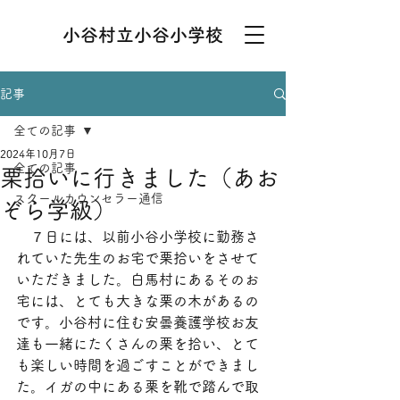
小谷村立小谷小学校
記事
全ての記事
2024年10月7日
全ての記事
栗拾いに行きました（あお
スクールカウンセラー通信
ぞら学級）
　７日には、以前小谷小学校に勤務さ
れていた先生のお宅で栗拾いをさせて
いただきました。白馬村にあるそのお
宅には、とても大きな栗の木があるの
です。小谷村に住む安曇養護学校お友
達も一緒にたくさんの栗を拾い、とて
も楽しい時間を過ごすことができまし
た。イガの中にある栗を靴で踏んで取